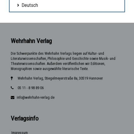
Deutsch
Wehrhahn Verlag
Die Schwerpunkte des Wehrhahn Verlags liegen auf Kultur- und
Literaturwissenschaften, Philosophie und Geschichte sowie Musik- und
Theaterwissenschaften. Außerdem veröffentlichen wir Editionen,
Monographien sowie ausgewählte literarische Texte.
Wehrhahn Verlag, Stiegelmeyerstraße 8a, 30519 Hannover
05 11 - 8 98 89 06
info@wehrhahn-verlag.de
Verlagsinfo
Impressum