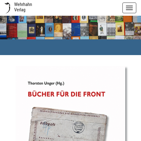
Wehrhahn
Toggl
Verlag
navig