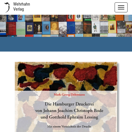
Wehrhahn
Toggl
Verlag
navig