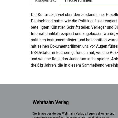
Die Kultur sagt viel über den Zustand einer Gesel
Deutschland hatte, wie die Politik auf sie reagiert
beteiligten Künstler, Schriftsteller, Verleger und
Internationalität rezipiert und zugelassen wurde
politisch instrumentalisiert und beschnitten wurd
mit seinen Dokumentarfilmen uns vor Augen führen
NS-Diktatur in Büchern gefunden hat, welche Ausku
und welche Rolle das Judentum in ihr spielte. An
dreißig Jahren, die in diesem Sammelband vereinig
Wehrhahn Verlag
Die Schwerpunkte des Wehrhahn Verlags liegen auf Kultur- und
Literaturwissenschaften, Philosophie und Geschichte sowie