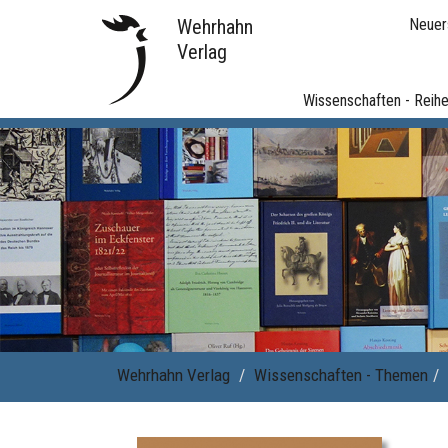
Wehrhahn
Neuer
Verlag
Wissenschaften - Reih
Wehrhahn Verlag
Wissenschaften - Themen