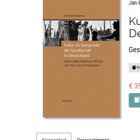
Jan-
Ku
D
Ges
Pr
€ 3
Klappentext
Pressestimmen