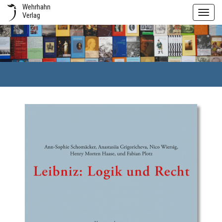
Wehrhahn
Toggl
Verlag
navig