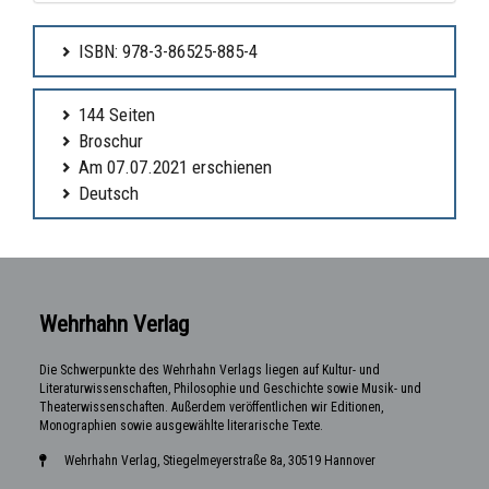
ISBN: 978-3-86525-885-4
144 Seiten
Broschur
Am 07.07.2021 erschienen
Deutsch
Wehrhahn Verlag
Die Schwerpunkte des Wehrhahn Verlags liegen auf Kultur- und
Literaturwissenschaften, Philosophie und Geschichte sowie Musik- und
Theaterwissenschaften. Außerdem veröffentlichen wir Editionen,
Monographien sowie ausgewählte literarische Texte.
Wehrhahn Verlag, Stiegelmeyerstraße 8a, 30519 Hannover