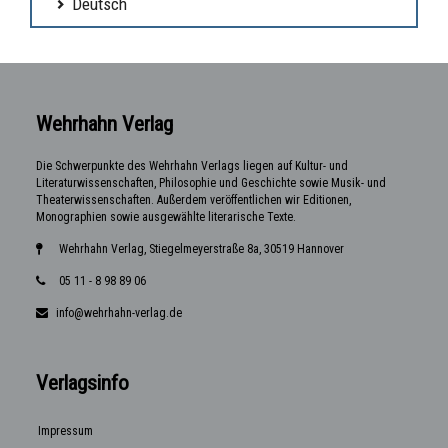
Deutsch
Wehrhahn Verlag
Die Schwerpunkte des Wehrhahn Verlags liegen auf Kultur- und
Literaturwissenschaften, Philosophie und Geschichte sowie Musik- und
Theaterwissenschaften. Außerdem veröffentlichen wir Editionen,
Monographien sowie ausgewählte literarische Texte.
Wehrhahn Verlag, Stiegelmeyerstraße 8a, 30519 Hannover
05 11 - 8 98 89 06
info@wehrhahn-verlag.de
Verlagsinfo
Impressum