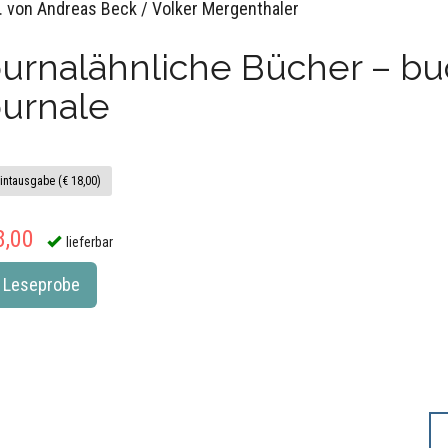
. von Andreas Beck / Volker Mergenthaler
ournalähnliche Bücher – b
ournale
intausgabe (€ 18,00)
8,00
lieferbar
Leseprobe