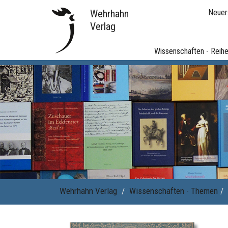
Wehrhahn
Neuer
Verlag
Wissenschaften - Reih
Wehrhahn Verlag
Wissenschaften - Themen