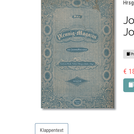
Hrsg
J
J
Pr
€ 1
Klappentext