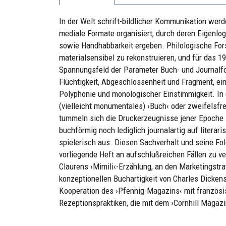
In der Welt schrift-bildlicher Kommunikation we
mediale Formate organisiert, durch deren Eigenlog
sowie Handhabbarkeit ergeben. Philologische Fors
materialsensibel zu rekonstruieren, und für das 
Spannungsfeld der Parameter Buch- und Journalfö
Flüchtigkeit, Abgeschlossenheit und Fragment, ei
Polyphonie und monologischer Einstimmigkeit. In de
(vielleicht monumentales) ›Buch‹ oder zweifelsfre
tummeln sich die Druckerzeugnisse jener Epoche i
buchförmig noch lediglich journalartig auf literari
spielerisch aus. Diesen Sachverhalt und seine Fo
vorliegende Heft an aufschlußreichen Fällen zu v
Claurens ›Mimili‹-Erzählung, an den Marketingstr
konzeptionellen Buchartigkeit von Charles Dickens
Kooperation des ›Pfennig-Magazins‹ mit französis
Rezeptionspraktiken, die mit dem ›Cornhill Magazi