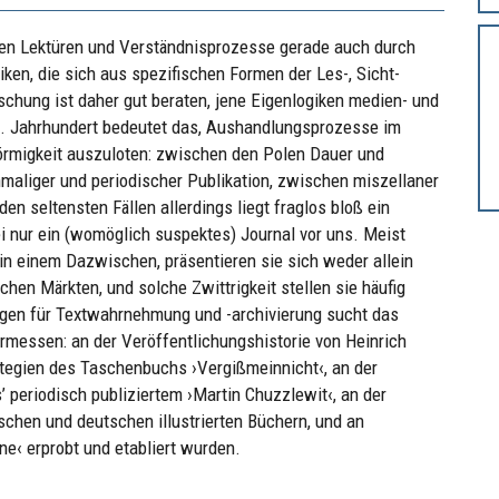
rden Lektüren und Verständnisprozesse gerade auch durch
iken, die sich aus spezifischen Formen der Les-, Sicht-
chung ist daher gut beraten, jene Eigenlogiken medien- und
19. Jahrhundert bedeutet das, Aushandlungsprozesse im
rmigkeit auszuloten: zwischen den Polen Dauer und
nmaliger und periodischer Publikation, zwischen miszellaner
n seltensten Fällen allerdings liegt fraglos bloß ein
i nur ein (womöglich suspektes) Journal vor uns. Meist
n einem Dazwischen, präsentieren sie sich weder allein
schen Märkten, und solche Zwittrigkeit stellen sie häufig
lgen für Textwahrnehmung und -archivierung sucht das
ermessen: an der Veröffentlichungshistorie von Heinrich
ategien des Taschenbuchs ›Vergißmeinnicht‹, an der
’ periodisch publiziertem ›Martin Chuzzlewit‹, an der
chen und deutschen illustrierten Büchern, und an
ne‹ erprobt und etabliert wurden.