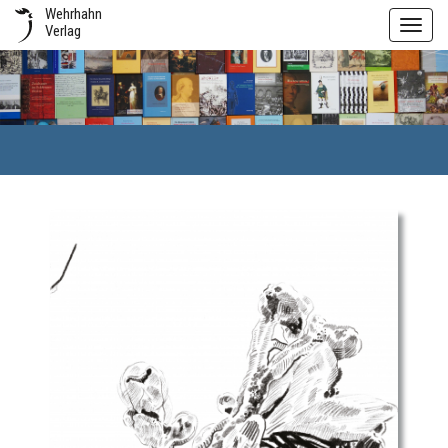
Wehrhahn
Toggl
Verlag
navig