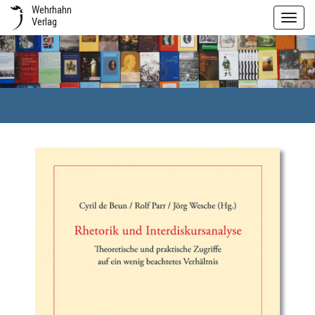
Wehrhahn
Toggl
Verlag
navig