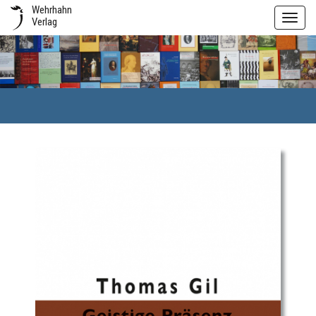
Wehrhahn
Toggl
Verlag
navig