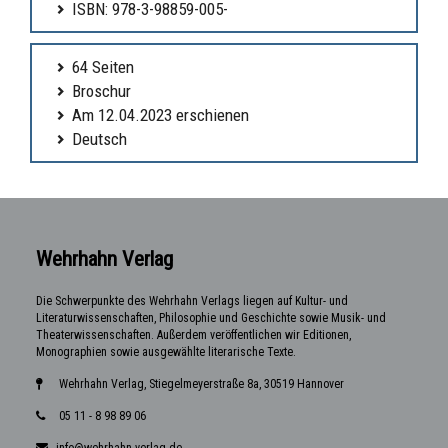
ISBN: 978-3-98859-005-
64 Seiten
Broschur
Am 12.04.2023 erschienen
Deutsch
Wehrhahn Verlag
Die Schwerpunkte des Wehrhahn Verlags liegen auf Kultur- und
Literaturwissenschaften, Philosophie und Geschichte sowie Musik- und
Theaterwissenschaften. Außerdem veröffentlichen wir Editionen,
Monographien sowie ausgewählte literarische Texte.
Wehrhahn Verlag, Stiegelmeyerstraße 8a, 30519 Hannover
05 11 - 8 98 89 06
info@wehrhahn-verlag.de