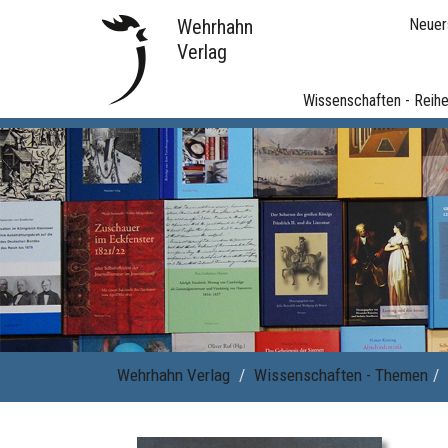
Wehrhahn
Neuer
Verlag
Wissenschaften - Reih
Wehrhahn Verlag
Wissenschaften - Themen