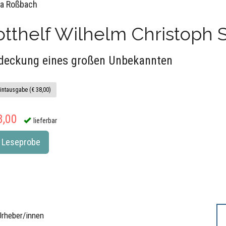
la Roßbach
tthelf Wilhelm Christoph S
deckung eines großen Unbekannten
intausgabe (€ 38,00)
8,00
lieferbar
Leseprobe
Urheber/innen