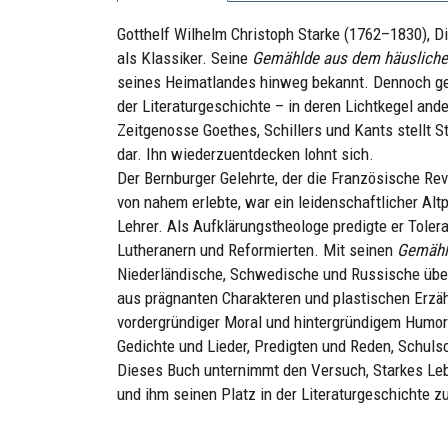
Gotthelf Wilhelm Christoph Starke (1762–1830), Di
als Klassiker. Seine
Gemählde aus dem häusliche
seines Heimatlandes hinweg bekannt. Dennoch geri
der Literaturgeschichte – in deren Lichtkegel an
Zeitgenosse Goethes, Schillers und Kants stellt
dar. Ihn wiederzuentdecken lohnt sich.
Der Bernburger Gelehrte, der die Französische Re
von nahem erlebte, war ein leidenschaftlicher Altp
Lehrer. Als Aufklärungstheologe predigte er Toler
Lutheranern und Reformierten. Mit seinen
Gemähl
Niederländische, Schwedische und Russische übers
aus prägnanten Charakteren und plastischen Erzä
vordergründiger Moral und hintergründigem Humor.
Gedichte und Lieder, Predigten und Reden, Schul
Dieses Buch unternimmt den Versuch, Starkes Le
und ihm seinen Platz in der Literaturgeschichte 