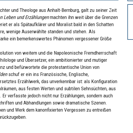
chter und Theologe aus Anhalt-Bernburg, galt zu seiner Zeit
n Leben und Erzählungen
machten ihn weit über die Grenzen
et er als Spätaufklärer und Moralist bald in den Schatten
dere, wenige Auserwählte standen und stehen. Als
 Starke ein bemerkenswertes Phänomen vergessener Größe
volution von weitem und die Napoleonische Fremdherrschaft
hilologe und Übersetzer, ein ambitionierter und mutiger
anz und befürwortete die protestantische Union von
den
schuf er ein ins Französische, Englische,
etztes Erzählwerk, das unverkennbar ist: als Konfiguration
hlräumen, aus festen Werten und subtilen Sehnsüchten, aus
 Er verfasste jedoch nicht nur Erzählungen, sondern auch
schriften und Abhandlungen sowie dramatische Szenen.
ben und Werk dem kanonfixierten Vergessen zu entreißen
zurückzugeben.