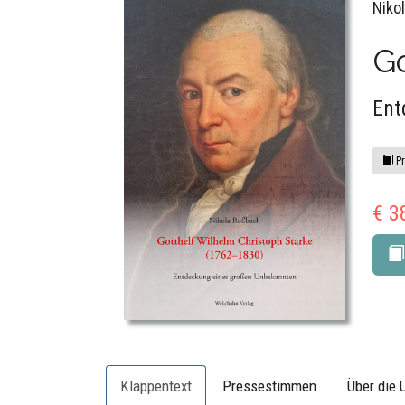
Niko
Go
Ent
Pr
€ 3
Klappentext
Pressestimmen
Über die 