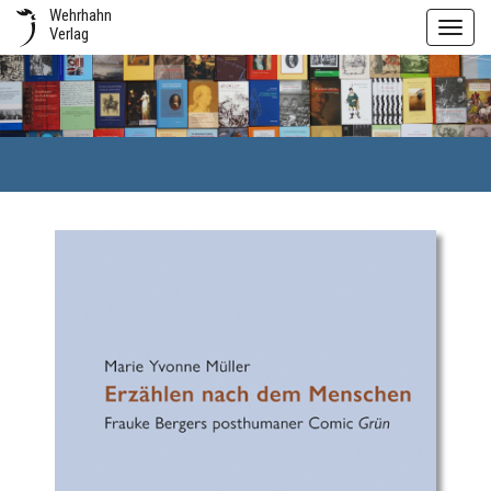
Wehrhahn
Toggl
Verlag
navig