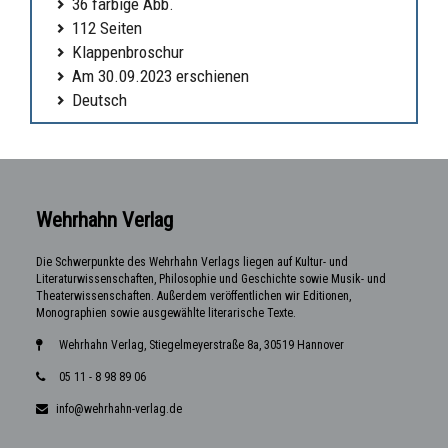
36 farbige Abb.
112 Seiten
Klappenbroschur
Am 30.09.2023 erschienen
Deutsch
Wehrhahn Verlag
Die Schwerpunkte des Wehrhahn Verlags liegen auf Kultur- und
Literaturwissenschaften, Philosophie und Geschichte sowie Musik- und
Theaterwissenschaften. Außerdem veröffentlichen wir Editionen,
Monographien sowie ausgewählte literarische Texte.
Wehrhahn Verlag, Stiegelmeyerstraße 8a, 30519 Hannover
05 11 - 8 98 89 06
info@wehrhahn-verlag.de