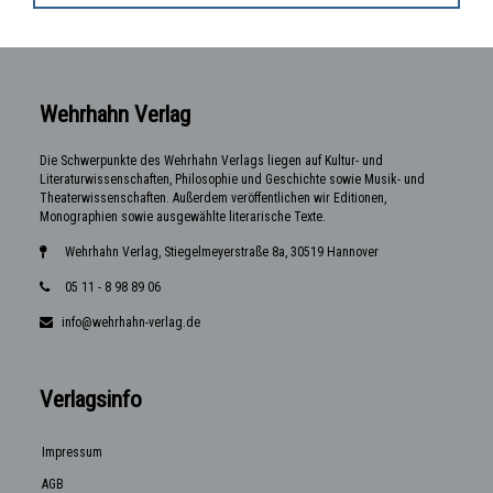
Wehrhahn Verlag
Die Schwerpunkte des Wehrhahn Verlags liegen auf Kultur- und
Literaturwissenschaften, Philosophie und Geschichte sowie Musik- und
Theaterwissenschaften. Außerdem veröffentlichen wir Editionen,
Monographien sowie ausgewählte literarische Texte.
Wehrhahn Verlag, Stiegelmeyerstraße 8a, 30519 Hannover
05 11 - 8 98 89 06
info@wehrhahn-verlag.de
Verlagsinfo
Impressum
AGB