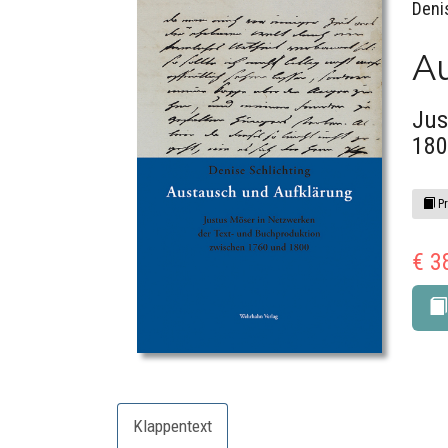
Deni
A
Jus
180
Pr
€ 3
Klappentext