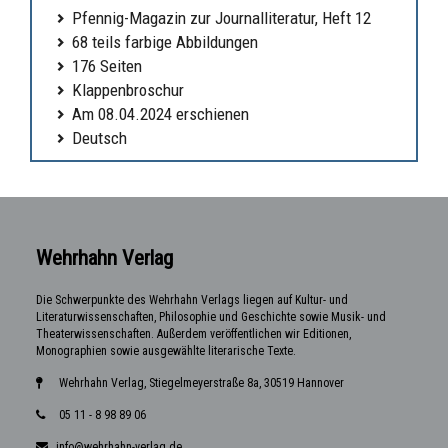
Pfennig-Magazin zur Journalliteratur, Heft 12
68 teils farbige Abbildungen
176 Seiten
Klappenbroschur
Am 08.04.2024 erschienen
Deutsch
Wehrhahn Verlag
Die Schwerpunkte des Wehrhahn Verlags liegen auf Kultur- und
Literaturwissenschaften, Philosophie und Geschichte sowie Musik- und
Theaterwissenschaften. Außerdem veröffentlichen wir Editionen,
Monographien sowie ausgewählte literarische Texte.
Wehrhahn Verlag, Stiegelmeyerstraße 8a, 30519 Hannover
05 11 - 8 98 89 06
info@wehrhahn-verlag.de