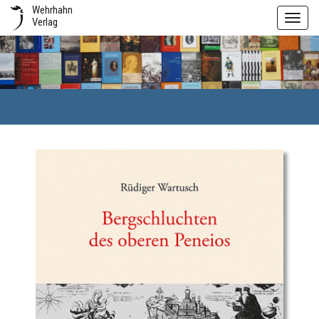
Wehrhahn
Toggl
Verlag
navig