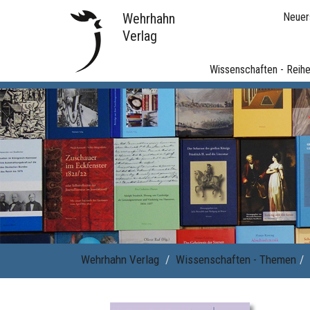
Wehrhahn
Neuer
Verlag
Wissenschaften - Reih
Wehrhahn Verlag
Wissenschaften - Themen