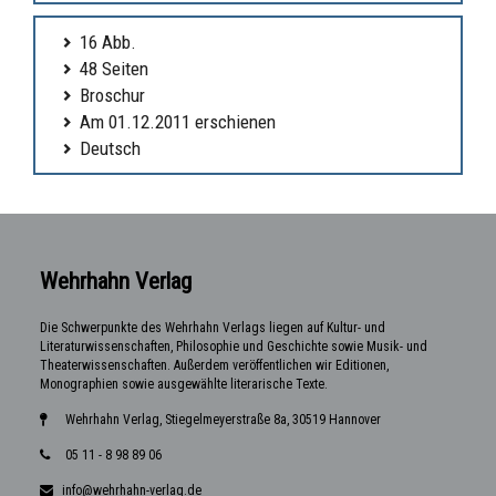
16 Abb.
48 Seiten
Broschur
Am 01.12.2011 erschienen
Deutsch
Wehrhahn Verlag
Die Schwerpunkte des Wehrhahn Verlags liegen auf Kultur- und
Literaturwissenschaften, Philosophie und Geschichte sowie Musik- und
Theaterwissenschaften. Außerdem veröffentlichen wir Editionen,
Monographien sowie ausgewählte literarische Texte.
Wehrhahn Verlag, Stiegelmeyerstraße 8a, 30519 Hannover
05 11 - 8 98 89 06
info@wehrhahn-verlag.de