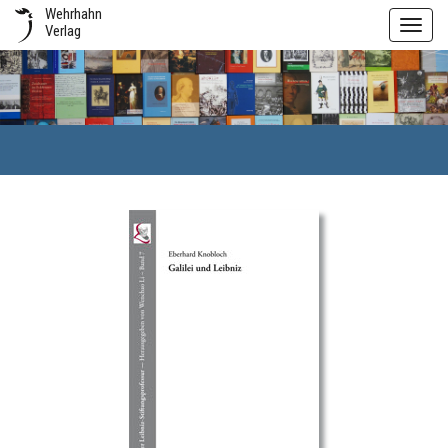
Wehrhahn
Toggl
Verlag
navig