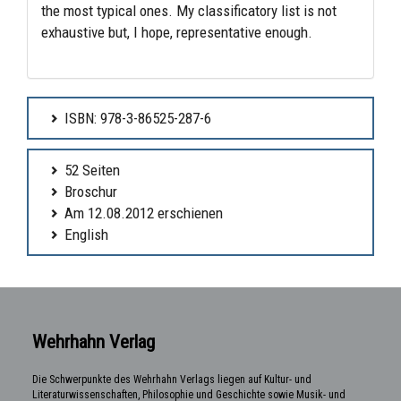
the most typical ones. My classificatory list is not
exhaustive but, I hope, representative enough.
ISBN: 978-3-86525-287-6
52 Seiten
Broschur
Am 12.08.2012 erschienen
English
Wehrhahn Verlag
Die Schwerpunkte des Wehrhahn Verlags liegen auf Kultur- und
Literaturwissenschaften, Philosophie und Geschichte sowie Musik- und