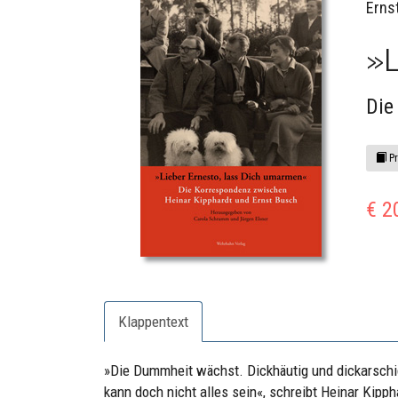
Erns
»L
Die
Pr
€ 2
Klappentext
»Die Dummheit wächst. Dickhäutig und dickarschi
kann doch nicht alles sein«, schreibt Heinar Kipp