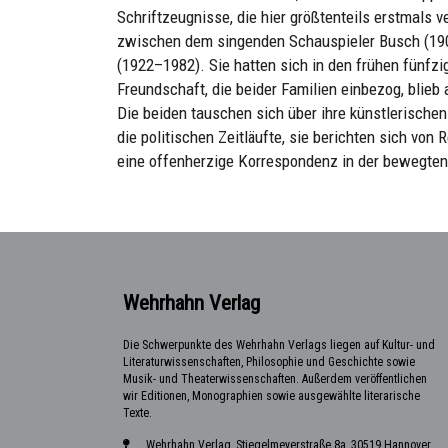
Schriftzeugnisse, die hier größtenteils erstmals
zwischen dem singenden Schauspieler Busch (190
(1922–1982). Sie hatten sich in den frühen fünfz
Freundschaft, die beider Familien einbezog, blie
Die beiden tauschen sich über ihre künstlerische
die politischen Zeitläufte, sie berichten sich von
eine offenherzige Korrespondenz in der bewegten
Wehrhahn Verlag
Die Schwerpunkte des Wehrhahn Verlags liegen auf Kultur- und
Literaturwissenschaften, Philosophie und Geschichte sowie
Musik- und Theaterwissenschaften. Außerdem veröffentlichen
wir Editionen, Monographien sowie ausgewählte literarische
Texte.
Wehrhahn Verlag, Stiegelmeyerstraße 8a, 30519 Hannover