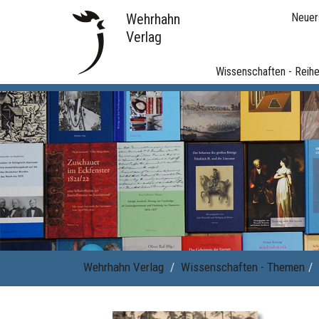
Wehrhahn
Neuer
Verlag
Wissenschaften - Reih
Wehrhahn Verlag
Wissenschaften - Themen