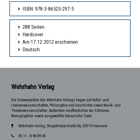
ISBN: 978-3-86525-297-5
288 Seiten
Hardcover
Am 17.12.2012 erschienen
Deutsch
Wehrhahn Verlag
Die Schwerpunkte des Wehrhahn Verlags liegen auf Kultur- und
Literaturwissenschaften, Philosophie und Geschichte sowie Musik- und
Theaterwissenschaften. Außerdem veröffentlichen wir Editionen,
Monographien sowie ausgewählte literarische Texte.
Wehrhahn Verlag, Stiegelmeyerstraße 8a, 30519 Hannover
05 11 - 8 98 89 06