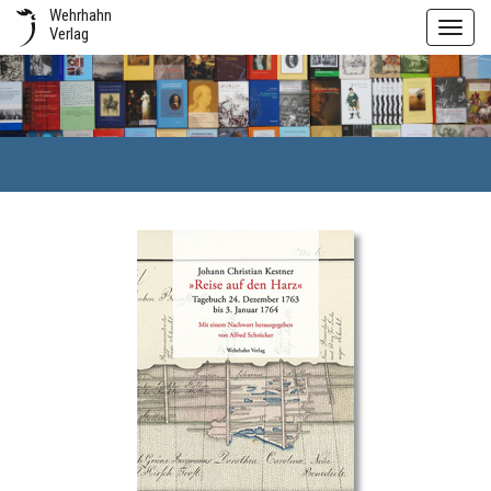
Wehrhahn
Toggl
Verlag
navig