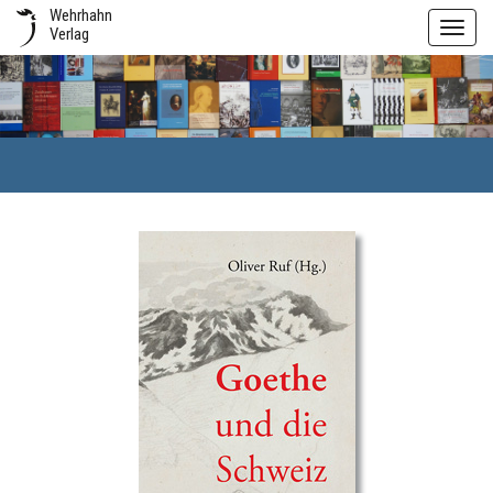
Wehrhahn
Toggl
Verlag
navig