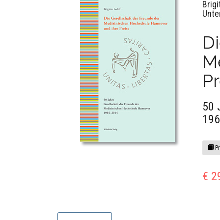
Brigi
Unte
Di
M
Pr
50 
19
Pr
€ 2