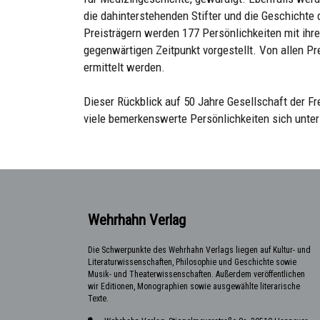
die dahinterstehenden Stifter und die Geschichte 
Preisträgern werden 177 Persönlichkeiten mit ih
gegenwärtigen Zeitpunkt vorgestellt. Von allen Pr
ermittelt werden.
Dieser Rückblick auf 50 Jahre Gesellschaft der F
viele bemerkenswerte Persönlichkeiten sich unter 
Wehrhahn Verlag
Die Schwerpunkte des Wehrhahn Verlags liegen auf Kultur- und
Literaturwissenschaften, Philosophie und Geschichte sowie
Musik- und Theaterwissenschaften. Außerdem veröffentlichen
wir Editionen, Monographien sowie ausgewählte literarische
Texte.