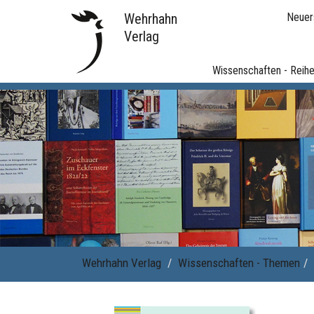
Wehrhahn
Neuer
Verlag
Wissenschaften - Reih
Wehrhahn Verlag
Wissenschaften - Themen