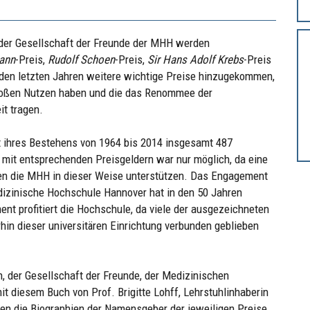
der Gesellschaft der Freunde der MHH werden
ann
-Preis,
Rudolf Schoen
-Preis,
Sir Hans Adolf Krebs
-Preis
n den letzten Jahren weitere wichtige Preise hinzugekommen,
oßen Nutzen haben und die das Renommee der
it tragen.
t ihres Bestehens von 1964 bis 2014 insgesamt 487
 mit entsprechenden Preisgeldern war nur möglich, da eine
en die MHH in dieser Weise unterstützen. Das Engagement
Medizinische Hochschule Hannover hat in den 50 Jahren
t profitiert die Hochschule, da viele der ausgezeichneten
in dieser universitären Einrichtung verbunden geblieben
, der Gesellschaft der Freunde, der Medizinischen
t diesem Buch von Prof. Brigitte Lohff, Lehrstuhlinhaberin
en die Biographien der Namensgeber der jeweiligen Preise,