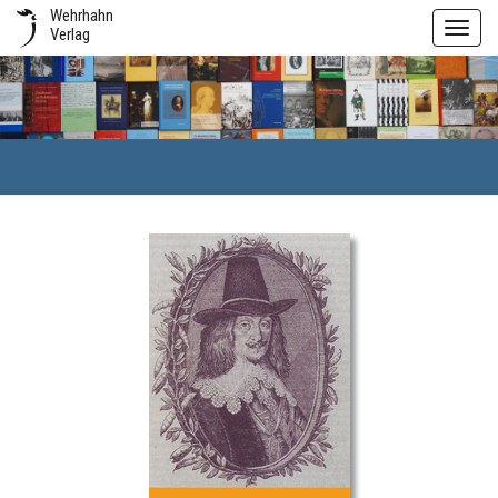
Wehrhahn
Toggl
Verlag
navig