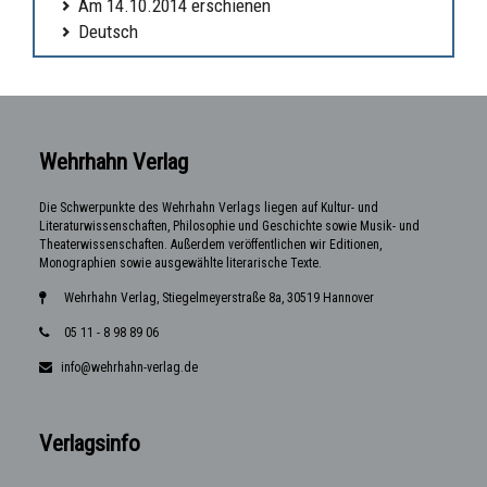
Am 14.10.2014 erschienen
Deutsch
Wehrhahn Verlag
Die Schwerpunkte des Wehrhahn Verlags liegen auf Kultur- und
Literaturwissenschaften, Philosophie und Geschichte sowie Musik- und
Theaterwissenschaften. Außerdem veröffentlichen wir Editionen,
Monographien sowie ausgewählte literarische Texte.
Wehrhahn Verlag, Stiegelmeyerstraße 8a, 30519 Hannover
05 11 - 8 98 89 06
info@wehrhahn-verlag.de
Verlagsinfo