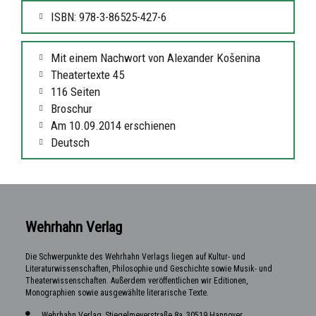
ISBN: 978-3-86525-427-6
Mit einem Nachwort von Alexander Košenina
Theatertexte 45
116 Seiten
Broschur
Am 10.09.2014 erschienen
Deutsch
Wehrhahn Verlag
Die Schwerpunkte des Wehrhahn Verlags liegen auf Kultur- und
Literaturwissenschaften, Philosophie und Geschichte sowie Musik- und
Theaterwissenschaften. Außerdem veröffentlichen wir Editionen,
Monographien sowie ausgewählte literarische Texte.
Wehrhahn Verlag, Stiegelmeyerstraße 8a, 30519 Hannover