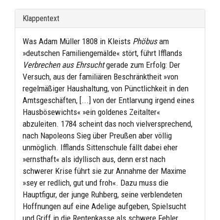
Klappentext
Was Adam Müller 1808 in Kleists
Phöbus
am
»deutschen Familiengemälde« stört, führt Ifflands
Verbrechen aus Ehrsucht
gerade zum Erfolg: Der
Versuch, aus der familiären Beschränktheit »von
regelmäßiger Haushaltung, von Pünctlichkeit in den
Amtsgeschäften, [...] von der Entlarvung irgend eines
Hausbösewichts« »ein goldenes Zeitalter«
abzuleiten. 1784 scheint das noch vielversprechend,
nach Napoleons Sieg über Preußen aber völlig
unmöglich. Ifflands Sittenschule fällt dabei eher
»ernsthaft« als idyllisch aus, denn erst nach
schwerer Krise führt sie zur Annahme der Maxime
»sey er redlich, gut und froh«. Dazu muss die
Hauptfigur, der junge Ruhberg, seine verblendeten
Hoffnungen auf eine Adelige aufgeben, Spielsucht
und Griff in die Rentenkasse als schwere Fehler