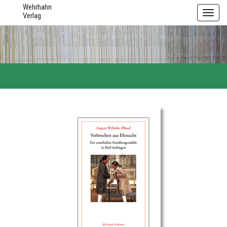
Wehrhahn
Toggl
Verlag
navig