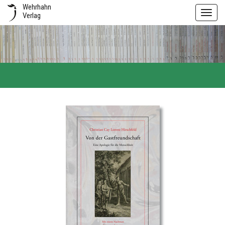
Wehrhahn
Toggl
Verlag
navig