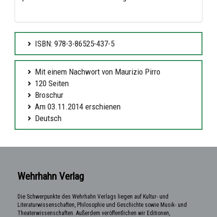
ISBN: 978-3-86525-437-5
Mit einem Nachwort von Maurizio Pirro
120 Seiten
Broschur
Am 03.11.2014 erschienen
Deutsch
Wehrhahn Verlag
Die Schwerpunkte des Wehrhahn Verlags liegen auf Kultur- und
Literaturwissenschaften, Philosophie und Geschichte sowie Musik- und
Theaterwissenschaften. Außerdem veröffentlichen wir Editionen,