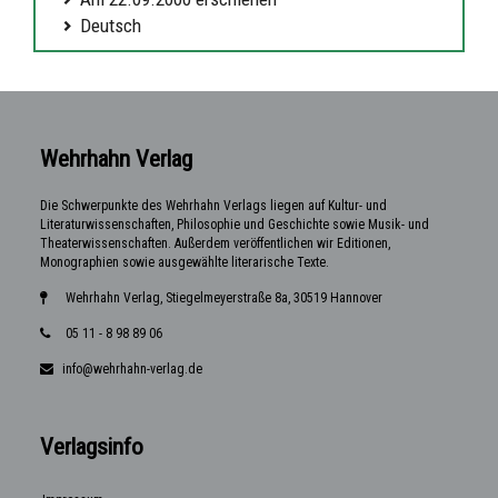
Deutsch
Wehrhahn Verlag
Die Schwerpunkte des Wehrhahn Verlags liegen auf Kultur- und
Literaturwissenschaften, Philosophie und Geschichte sowie Musik- und
Theaterwissenschaften. Außerdem veröffentlichen wir Editionen,
Monographien sowie ausgewählte literarische Texte.
Wehrhahn Verlag, Stiegelmeyerstraße 8a, 30519 Hannover
05 11 - 8 98 89 06
info@wehrhahn-verlag.de
Verlagsinfo