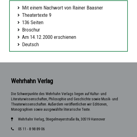
Mit einem Nachwort von Rainer Baasner
Theatertexte 9
136 Seiten
Broschur
Am 14.12.2000 erschienen
Deutsch
Wehrhahn Verlag
Die Schwerpunkte des Wehrhahn Verlags liegen auf Kultur- und
Literaturwissenschaften, Philosophie und Geschichte sowie Musik- und
Theaterwissenschaften. Außerdem veröffentlichen wir Editionen,
Monographien sowie ausgewählte literarische Texte.
Wehrhahn Verlag, Stiegelmeyerstraße 8a, 30519 Hannover
05 11 - 8 98 89 06