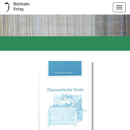
Wehrhahn
Toggl
Verlag
navig