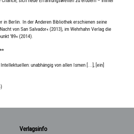
ie Chance, sich neue Erfahrungswelten zu erobern – immer
er in Berlin. In der Anderen Bibliothek erschienen seine
Nacht von San Salvador« (2013), im Wehrhahn Verlag die
unkt '89« (2014).
**
tellektuellen: unabhängig von allen Ismen [...], [ein]
4)
Verlagsinfo