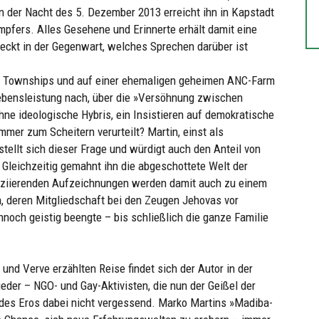
 In der Nacht des 5. Dezember 2013 erreicht ihn in Kapstadt
mpfers. Alles Gesehene und Erinnerte erhält damit eine
teckt in der Gegenwart, welches Sprechen darüber ist
in Townships und auf einer ehemaligen geheimen ANC-Farm
ebensleistung nach, über die »Versöhnung zwischen
ne ideologische Hybris, ein Insistieren auf demokratische
immer zum Scheitern verurteilt? Martin, einst als
tellt sich dieser Frage und würdigt auch den Anteil von
Gleichzeitig gemahnt ihn die abgeschottete Welt der
soziierenden Aufzeichnungen werden damit auch zu einem
rn, deren Mitgliedschaft bei den Zeugen Jehovas vor
nnoch geistig beengte – bis schließlich die ganze Familie
und Verve erzählten Reise findet sich der Autor in der
eder – NGO- und Gay-Aktivisten, die nun der Geißel der
es Eros dabei nicht vergessend. Marko Martins »Madiba-