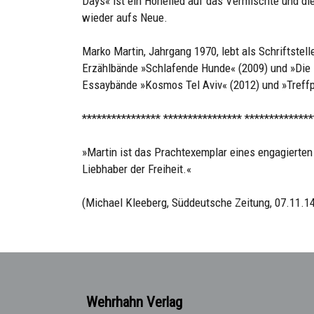
Days« ist ein Hohelied auf das Vermischte und d
wieder aufs Neue.
Marko Martin, Jahrgang 1970, lebt als Schriftstell
Erzählbände »Schlafende Hunde« (2009) und »Die 
Essaybände »Kosmos Tel Aviv« (2012) und »Treffp
**************** **************** **************
»Martin ist das Prachtexemplar eines engagierten In
Liebhaber der Freiheit.«
(Michael Kleeberg, Süddeutsche Zeitung, 07.11.1
Wehrhahn Verlag