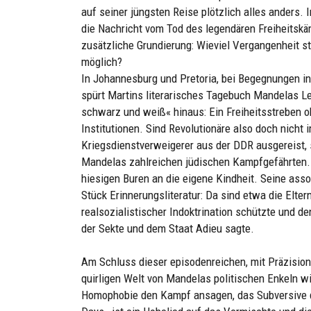
auf seiner jüngsten Reise plötzlich alles anders.
die Nachricht vom Tod des legendären Freiheitskä
zusätzliche Grundierung: Wieviel Vergangenheit s
möglich?
In Johannesburg und Pretoria, bei Begegnungen 
spürt Martins literarisches Tagebuch Mandelas L
schwarz und weiß« hinaus: Ein Freiheitsstreben oh
Institutionen. Sind Revolutionäre also doch nicht 
Kriegsdienstverweigerer aus der DDR ausgereist, s
Mandelas zahlreichen jüdischen Kampfgefährten. 
hiesigen Buren an die eigene Kindheit. Seine as
Stück Erinnerungsliteratur: Da sind etwa die Elte
realsozialistischer Indoktrination schützte und de
der Sekte und dem Staat Adieu sagte.
Am Schluss dieser episodenreichen, mit Präzision 
quirligen Welt von Mandelas politischen Enkeln wi
Homophobie den Kampf ansagen, das Subversive d