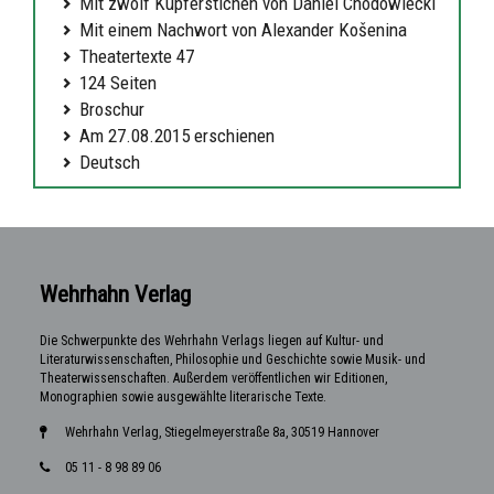
Mit zwölf Kupferstichen von Daniel Chodowiecki
Mit einem Nachwort von Alexander Košenina
Theatertexte 47
124 Seiten
Broschur
Am 27.08.2015 erschienen
Deutsch
Wehrhahn Verlag
Die Schwerpunkte des Wehrhahn Verlags liegen auf Kultur- und
Literaturwissenschaften, Philosophie und Geschichte sowie Musik- und
Theaterwissenschaften. Außerdem veröffentlichen wir Editionen,
Monographien sowie ausgewählte literarische Texte.
Wehrhahn Verlag, Stiegelmeyerstraße 8a, 30519 Hannover
05 11 - 8 98 89 06