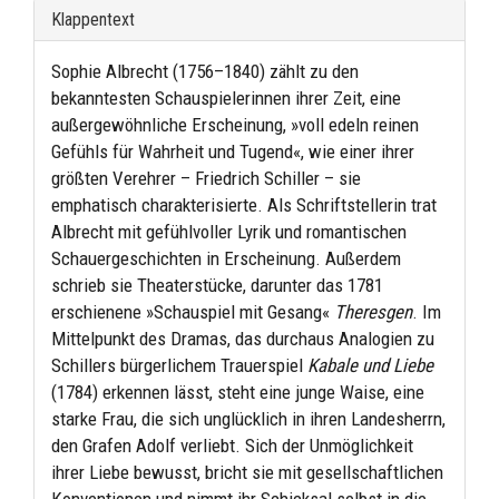
Klappentext
Sophie Albrecht (1756–1840) zählt zu den
bekanntesten Schauspielerinnen ihrer Zeit, eine
außergewöhnliche Erscheinung, »voll edeln reinen
Gefühls für Wahrheit und Tugend«, wie einer ihrer
größten Verehrer – Friedrich Schiller – sie
emphatisch charakterisierte. Als Schriftstellerin trat
Albrecht mit gefühlvoller Lyrik und romantischen
Schauergeschichten in Erscheinung. Außerdem
schrieb sie Theaterstücke, darunter das 1781
erschienene »Schauspiel mit Gesang«
Theresgen
. Im
Mittelpunkt des Dramas, das durchaus Analogien zu
Schillers bürgerlichem Trauerspiel
Kabale und Liebe
(1784) erkennen lässt, steht eine junge Waise, eine
starke Frau, die sich unglücklich in ihren Landesherrn,
den Grafen Adolf verliebt. Sich der Unmöglichkeit
ihrer Liebe bewusst, bricht sie mit gesellschaftlichen
Konventionen und nimmt ihr Schicksal selbst in die