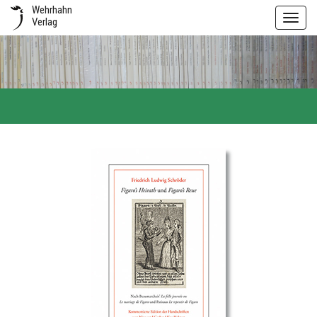
Wehrhahn
Toggl
Verlag
navig