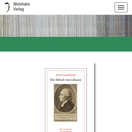
Wehrhahn
Toggl
Verlag
navig