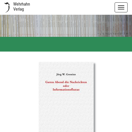
Wehrhahn
Toggl
Verlag
navig