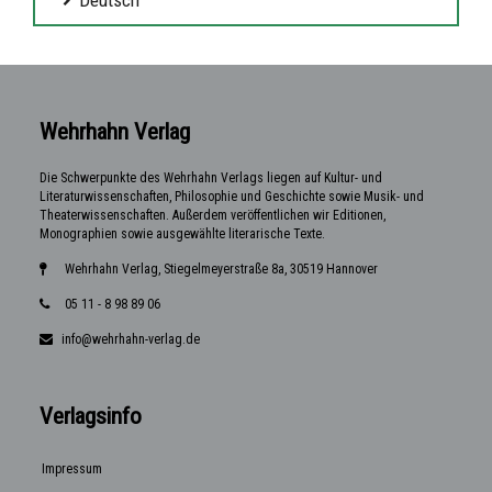
Wehrhahn Verlag
Die Schwerpunkte des Wehrhahn Verlags liegen auf Kultur- und
Literaturwissenschaften, Philosophie und Geschichte sowie Musik- und
Theaterwissenschaften. Außerdem veröffentlichen wir Editionen,
Monographien sowie ausgewählte literarische Texte.
Wehrhahn Verlag, Stiegelmeyerstraße 8a, 30519 Hannover
05 11 - 8 98 89 06
info@wehrhahn-verlag.de
Verlagsinfo
Impressum