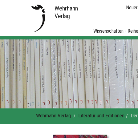
Wehrhahn
Neuer
Verlag
Wissenschaften - Reih
Wehrhahn Verlag
Literatur und Editionen
Der