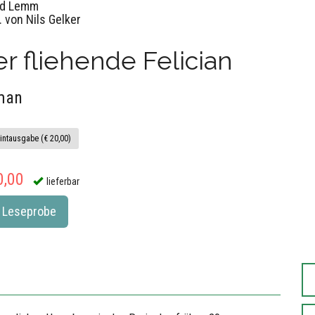
ed Lemm
 von Nils Gelker
r fliehende Felician
man
intausgabe (€ 20,00)
0,00
lieferbar
Leseprobe