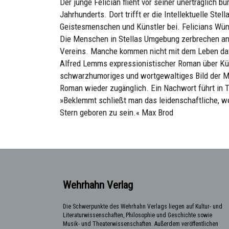
Der junge Felician flieht vor seiner unerträglich 
Jahrhunderts. Dort trifft er die Intellektuelle Stell
Geistesmenschen und Künstler bei. Felicians Wüns
Die Menschen in Stellas Umgebung zerbrechen an
Vereins. Manche kommen nicht mit dem Leben da
Alfred Lemms expressionistischer Roman über Kün
schwarzhumoriges und wortgewaltiges Bild der Mo
Roman wieder zugänglich. Ein Nachwort führt in 
»Beklemmt schließt man das leidenschaftliche, we
Stern geboren zu sein.« Max Brod
Wehrhahn Verlag
Die Schwerpunkte des Wehrhahn Verlags liegen auf Kultur- und
Literaturwissenschaften, Philosophie und Geschichte sowie
Musik- und Theaterwissenschaften. Außerdem veröffentlichen