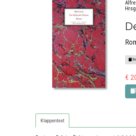
Alfr
Hrsg.
De
Ro
Pr
€ 2
Klappentext