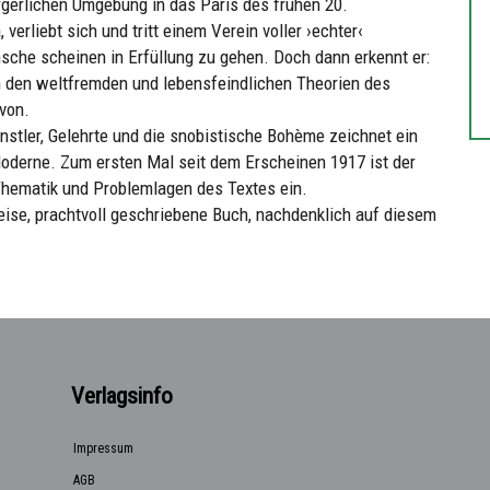
bürgerlichen Umgebung in das Paris des frühen 20.
a, verliebt sich und tritt einem Verein voller ›echter‹
che scheinen in Erfüllung zu gehen. Doch dann erkennt er:
 den weltfremden und lebensfeindlichen Theorien des
von.
stler, Gelehrte und die snobistische Bohème zeichnet ein
derne. Zum ersten Mal seit dem Erscheinen 1917 ist der
Thematik und Problemlagen des Textes ein.
ise, prachtvoll geschriebene Buch, nachdenklich auf diesem
Verlagsinfo
Impressum
AGB