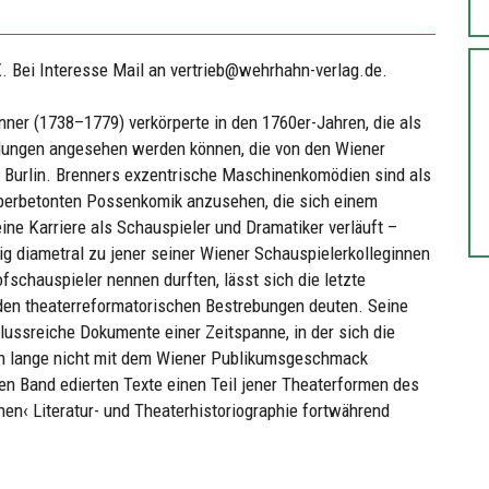
. Bei Interesse Mail an vertrieb@wehrhahn-verlag.de.
ner (1738–1779) verkörperte in den 1760er-Jahren, die als
llungen angesehen werden können, die von den Wiener
es Burlin. Brenners exzentrische Maschinenkomödien sind als
örperbetonten Possenkomik anzusehen, die sich einem
ine Karriere als Schauspieler und Dramatiker verläuft –
ig diametral zu jener seiner Wiener Schauspielerkolleginnen
fschauspieler nennen durften, lässt sich die letzte
 den theaterreformatorischen Bestrebungen deuten. Seine
lussreiche Dokumente einer Zeitspanne, in der sich die
och lange nicht mit dem Wiener Publikumsgeschmack
den Band edierten Texte einen Teil jener Theaterformen des
chen‹ Literatur- und Theaterhistoriographie fortwährend