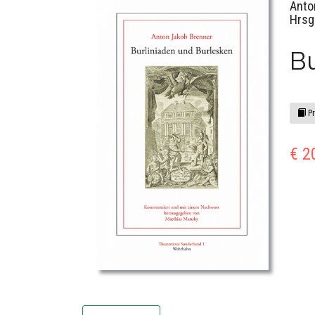
Anto
Hrsg
Bu
Pr
€ 2