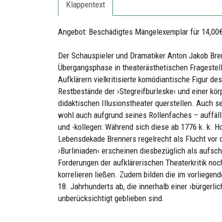
Klappentext
Angebot: Beschädigtes Mängelexemplar für 14,00€
Der Schauspieler und Dramatiker Anton Jakob Bren
Übergangsphase in theaterästhetischen Frageste
Aufklärern vielkritisierte komödiantische Figur d
Restbestände der ›Stegreifburleske‹ und einer k
didaktischen Illusionstheater querstellen. Auch se
wohl auch aufgrund seines Rollenfaches – auffäll
und -kollegen: Während sich diese ab 1776 k. k. Ho
Lebensdekade Brenners regelrecht als Flucht vor
›Burliniaden‹ erscheinen diesbezüglich als aufsch
Forderungen der aufklärerischen Theaterkritik n
korrelieren ließen. Zudem bilden die im vorliegen
18. Jahrhunderts ab, die innerhalb einer ›bürgerli
unberücksichtigt geblieben sind.