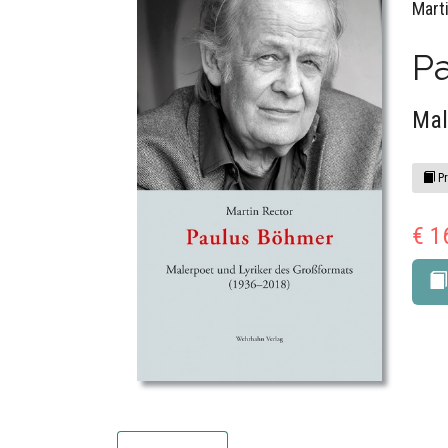
Mart
P
Mal
Pr
€ 1