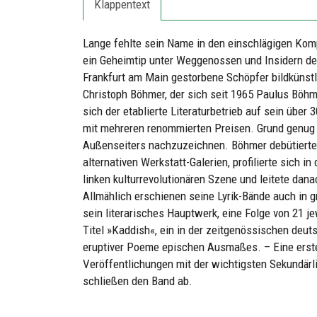
Klappentext
Lange fehlte sein Name in den einschlägigen Komp
ein Geheimtip unter Weggenossen und Insidern der
Frankfurt am Main gestorbene Schöpfer bildkünst
Christoph Böhmer, der sich seit 1965 Paulus Böhm
sich der etablierte Literaturbetrieb auf sein übe
mit mehreren renommierten Preisen. Grund genug 
Außenseiters nachzuzeichnen. Böhmer debütierte 
alternativen Werkstatt-Galerien, profilierte sich i
linken kulturrevolutionären Szene und leitete dan
Allmählich erschienen seine Lyrik-Bände auch in g
sein literarisches Hauptwerk, eine Folge von 21
Titel »Kaddish«, ein in der zeitgenössischen deut
eruptiver Poeme epischen Ausmaßes. – Eine erste
Veröffentlichungen mit der wichtigsten Sekundärl
schließen den Band ab.