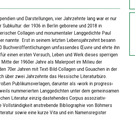
endien und Darstellungen, vier Jahrzehnte lang war er nur
 Subkultur: der 1936 in Berlin geborene und 2018 in
lerischer Collagen und monumentaler Langgedichte Paul
er nannte. Erst in seinem letzten Lebensjahrzehnt besann
r 30 Buchveröffentlichungen umfassendes Œuvre und ehrte ihn
für einen ersten Versuch, Leben und Werk dieses sperrigen
Mitte der 1960er Jahre als Malerpoet im Milieu der
n den 70er Jahren mit Text-Bild-Collagen und Gouachen in der
ach über zwei Jahrzehnte das Hessische Literaturbüro.
roßen Publikumsverlagen, darunter als ›work in progress‹
 jeweils nummerierten Langgedichten unter dem gemeinsamen
schen Literatur einzig dastehendes Corpus assoziativ-
 Vollständigkeit anstrebende Bibliographie von Böhmers
iteratur sowie eine kurze Vita und ein Namensregister