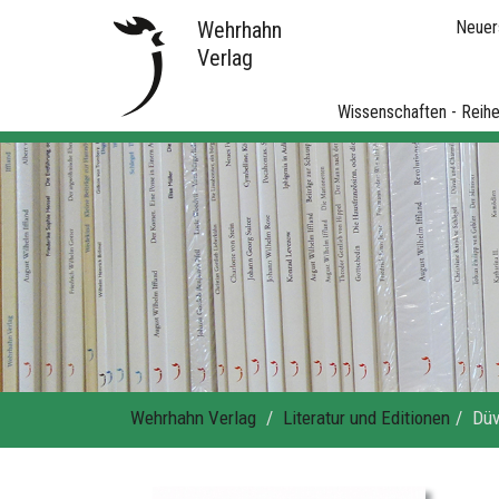
Wehrhahn
Neuer
Verlag
Wissenschaften - Reih
Wehrhahn Verlag
Literatur und Editionen
Düv