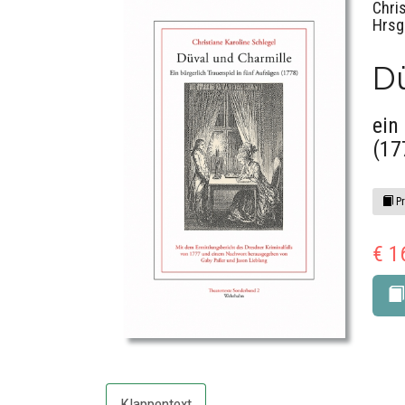
Chri
Hrsg
Dü
ein
(17
Pr
€ 1
Klappentext