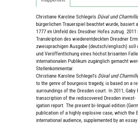
Christiane Karoline Schlegels
Düval und Charmill
bürgerlichen Trauerspiel beachtet wurde, basiert 
1777 im Umfeld des Dresdner Hofes zutrug. 2011 b
Transkription des wiederentdeckten Dresdner Ermi
zweisprachigen Ausgabe (deutsch/englisch) soll 
und Veröffentlichung eines höchst brisanten Fall
internationalen Publikum zugänglich gemacht wer
Stellenkommentar.
Christiane Karoline Schlegel’s
Düval und Charmill
to the genre of bourgeois tragedy, is based on a r
surroundings of the Dresden court. In 2011, Gaby 
transcription of the rediscovered Dresden invest-
igation report. The present bi-lingual edition (Ge
publication of a highly explosive case, which the E
international audience, supplemented by an essay 