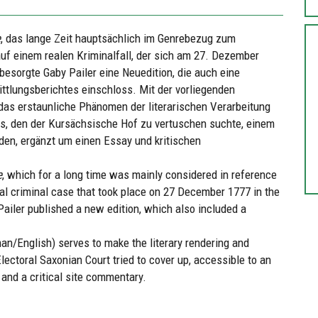
e
, das lange Zeit hauptsächlich im Genrebezug zum
auf einem realen Kriminalfall, der sich am 27. Dezember
esorgte Gaby Pailer eine Neuedition, die auch eine
ttlungsberichtes einschloss. Mit der vorliegenden
das erstaunliche Phänomen der literarischen Verarbeitung
es, den der Kursächsische Hof zu vertuschen suchte, einem
den, ergänzt um einen Essay und kritischen
e
, which for a long time was mainly considered in reference
eal criminal case that took place on 27 December 1777 in the
Pailer published a new edition, which also included a
rman/English) serves to make the literary rendering and
lectoral Saxonian Court tried to cover up, accessible to an
and a critical site commentary.