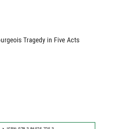
ourgeois Tragedy in Five Acts
ISBN: 978-3-86525-725-3