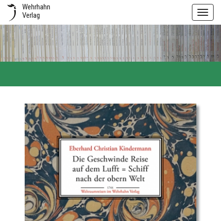
Wehrhahn
Toggl
Verlag
navig