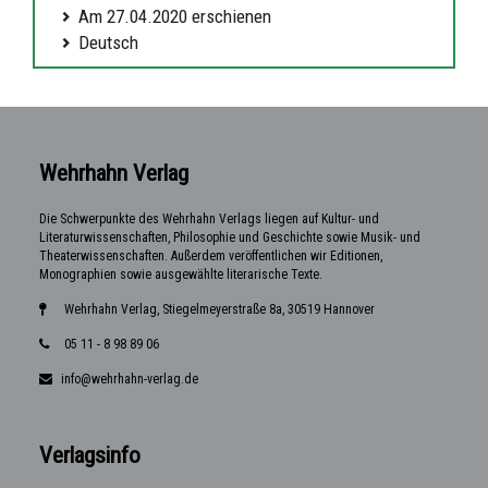
Am 27.04.2020 erschienen
Deutsch
Wehrhahn Verlag
Die Schwerpunkte des Wehrhahn Verlags liegen auf Kultur- und
Literaturwissenschaften, Philosophie und Geschichte sowie Musik- und
Theaterwissenschaften. Außerdem veröffentlichen wir Editionen,
Monographien sowie ausgewählte literarische Texte.
Wehrhahn Verlag, Stiegelmeyerstraße 8a, 30519 Hannover
05 11 - 8 98 89 06
info@wehrhahn-verlag.de
Verlagsinfo