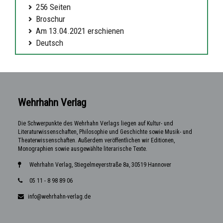
256 Seiten
Broschur
Am 13.04.2021 erschienen
Deutsch
Wehrhahn Verlag
Die Schwerpunkte des Wehrhahn Verlags liegen auf Kultur- und
Literaturwissenschaften, Philosophie und Geschichte sowie Musik- und
Theaterwissenschaften. Außerdem veröffentlichen wir Editionen,
Monographien sowie ausgewählte literarische Texte.
Wehrhahn Verlag, Stiegelmeyerstraße 8a, 30519 Hannover
05 11 - 8 98 89 06
info@wehrhahn-verlag.de