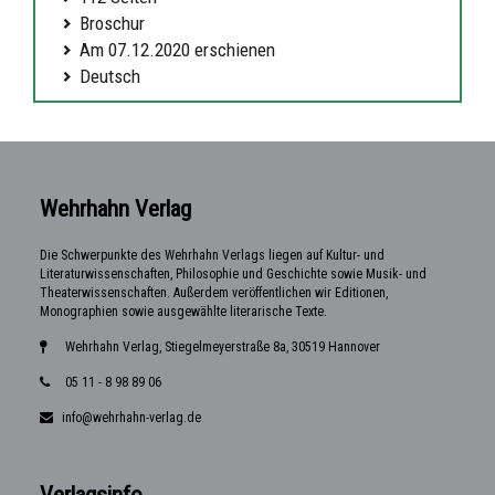
Broschur
Am 07.12.2020 erschienen
Deutsch
Wehrhahn Verlag
Die Schwerpunkte des Wehrhahn Verlags liegen auf Kultur- und
Literaturwissenschaften, Philosophie und Geschichte sowie Musik- und
Theaterwissenschaften. Außerdem veröffentlichen wir Editionen,
Monographien sowie ausgewählte literarische Texte.
Wehrhahn Verlag, Stiegelmeyerstraße 8a, 30519 Hannover
05 11 - 8 98 89 06
info@wehrhahn-verlag.de
Verlagsinfo