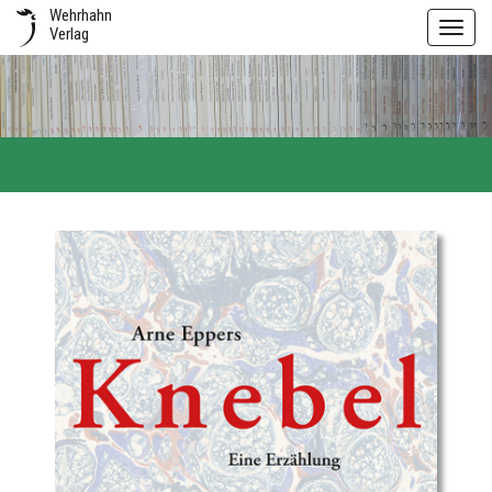
Wehrhahn
Toggl
Verlag
navig