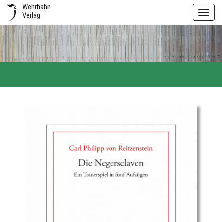
Wehrhahn
Toggl
Verlag
navig