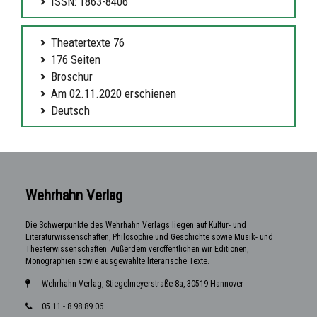
ISSN: 1863-8406
Theatertexte 76
176 Seiten
Broschur
Am 02.11.2020 erschienen
Deutsch
Wehrhahn Verlag
Die Schwerpunkte des Wehrhahn Verlags liegen auf Kultur- und
Literaturwissenschaften, Philosophie und Geschichte sowie Musik- und
Theaterwissenschaften. Außerdem veröffentlichen wir Editionen,
Monographien sowie ausgewählte literarische Texte.
Wehrhahn Verlag, Stiegelmeyerstraße 8a, 30519 Hannover
05 11 - 8 98 89 06