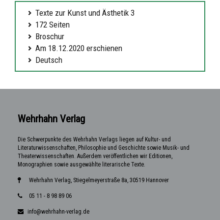
Texte zur Kunst und Ästhetik 3
172 Seiten
Broschur
Am 18.12.2020 erschienen
Deutsch
Wehrhahn Verlag
Die Schwerpunkte des Wehrhahn Verlags liegen auf Kultur- und
Literaturwissenschaften, Philosophie und Geschichte sowie Musik- und
Theaterwissenschaften. Außerdem veröffentlichen wir Editionen,
Monographien sowie ausgewählte literarische Texte.
Wehrhahn Verlag, Stiegelmeyerstraße 8a, 30519 Hannover
05 11 - 8 98 89 06
info@wehrhahn-verlag.de