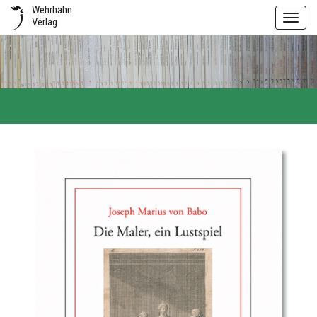
Wehrhahn
Toggl
Verlag
navig