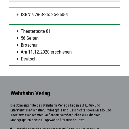
ISBN: 978-3-86525-860-4
Theatertexte 81
56 Seiten
Broschur
Am 11.12.2020 erschienen
Deutsch
Wehrhahn Verlag
Die Schwerpunkte des Wehrhahn Verlags liegen auf Kultur- und
Literaturwissenschaften, Philosophie und Geschichte sowie Musik- und
Theaterwissenschaften. Außerdem veröffentlichen wir Editionen,
Monographien sowie ausgewählte literarische Texte.