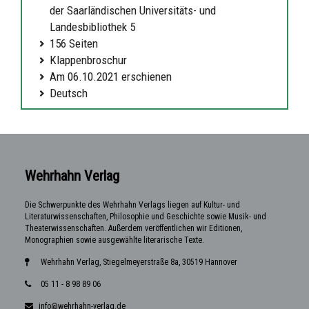
der Saarländischen Universitäts- und
Landesbibliothek 5
156 Seiten
Klappenbroschur
Am 06.10.2021 erschienen
Deutsch
Wehrhahn Verlag
Die Schwerpunkte des Wehrhahn Verlags liegen auf Kultur- und
Literaturwissenschaften, Philosophie und Geschichte sowie Musik- und
Theaterwissenschaften. Außerdem veröffentlichen wir Editionen,
Monographien sowie ausgewählte literarische Texte.
Wehrhahn Verlag, Stiegelmeyerstraße 8a, 30519 Hannover
05 11 - 8 98 89 06
info@wehrhahn-verlag.de