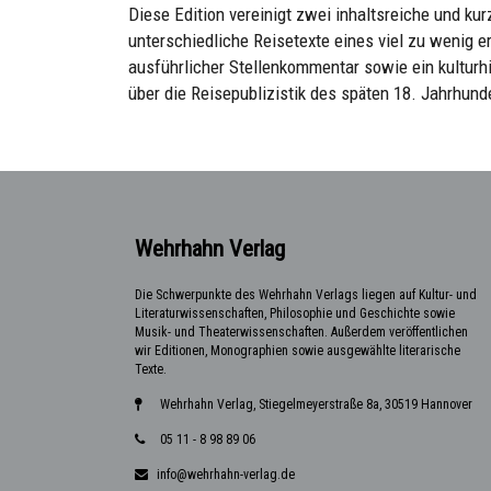
Diese Edition vereinigt zwei inhaltsreiche und kur
unterschiedliche Reisetexte eines viel zu wenig 
ausführlicher Stellenkommentar sowie ein kulturh
über die Reisepublizistik des späten 18. Jahrhund
Wehrhahn Verlag
Die Schwerpunkte des Wehrhahn Verlags liegen auf Kultur- und
Literaturwissenschaften, Philosophie und Geschichte sowie
Musik- und Theaterwissenschaften. Außerdem veröffentlichen
wir Editionen, Monographien sowie ausgewählte literarische
Texte.
Wehrhahn Verlag, Stiegelmeyerstraße 8a, 30519 Hannover
05 11 - 8 98 89 06
info@wehrhahn-verlag.de