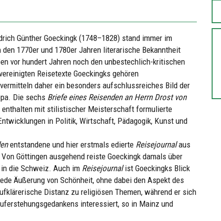
edrich Günther Goeckingk (1748–1828) stand immer im
n den 1770er und 1780er Jahren literarische Bekanntheit
en vor hundert Jahren noch den unbestechlich-kritischen
 vereinigten Reisetexte Goeckingks gehören
 vermitteln daher ein besonders aufschlussreiches Bild der
ropa. Die sechs
Briefe eines Reisenden an Herrn Drost von
, enthalten mit stilistischer Meisterschaft formulierte
Entwicklungen in Politik, Wirtschaft, Pädagogik, Kunst und
den
entstandene und hier erstmals edierte
Reisejournal
aus
r. Von Göttingen ausgehend reiste Goeckingk damals über
s in die Schweiz. Auch im
Reisejournal
ist Goeckingks Blick
ür jede Äußerung von Schönheit, ohne dabei den Aspekt des
ufklärerische Distanz zu religiösen Themen, während er sich
Auferstehungsgedankens interessiert, so in Mainz und