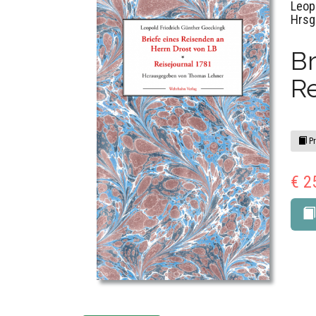
Leop
Hrsg
Br
Re
Pr
€ 2