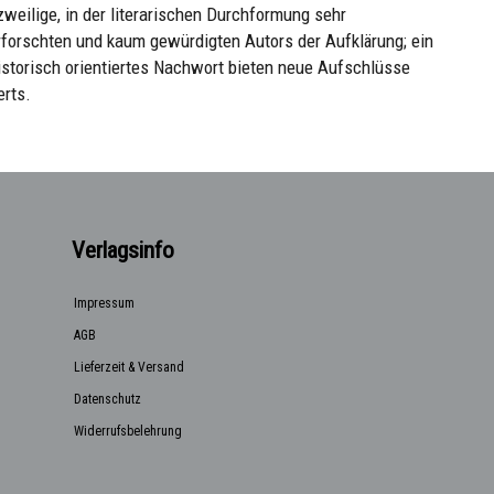
zweilige, in der literarischen Durchformung sehr
erforschten und kaum gewürdigten Autors der Aufklärung; ein
istorisch orientiertes Nachwort bieten neue Aufschlüsse
erts.
Verlagsinfo
Impressum
AGB
Lieferzeit & Versand
Datenschutz
Widerrufsbelehrung