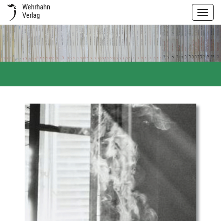
Wehrhahn
Toggl
Verlag
navig