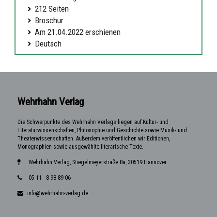
212 Seiten
Broschur
Am 21.04.2022 erschienen
Deutsch
Wehrhahn Verlag
Die Schwerpunkte des Wehrhahn Verlags liegen auf Kultur- und
Literaturwissenschaften, Philosophie und Geschichte sowie Musik- und
Theaterwissenschaften. Außerdem veröffentlichen wir Editionen,
Monographien sowie ausgewählte literarische Texte.
Wehrhahn Verlag, Stiegelmeyerstraße 8a, 30519 Hannover
05 11 - 8 98 89 06
info@wehrhahn-verlag.de