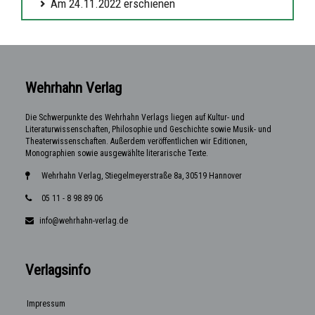
Am 24.11.2022 erschienen
Wehrhahn Verlag
Die Schwerpunkte des Wehrhahn Verlags liegen auf Kultur- und
Literaturwissenschaften, Philosophie und Geschichte sowie Musik- und
Theaterwissenschaften. Außerdem veröffentlichen wir Editionen,
Monographien sowie ausgewählte literarische Texte.
Wehrhahn Verlag, Stiegelmeyerstraße 8a, 30519 Hannover
05 11 - 8 98 89 06
info@wehrhahn-verlag.de
Verlagsinfo
Impressum