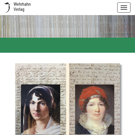
Wehrhahn
Toggl
Verlag
navig