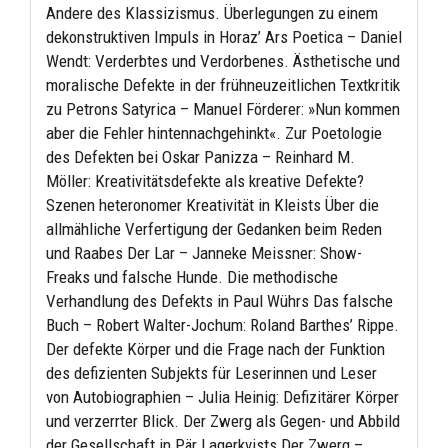
Andere des Klassizismus. Überlegungen zu einem
dekonstruktiven Impuls in Horaz’ Ars Poetica – Daniel
Wendt: Verderbtes und Verdorbenes. Ästhetische und
moralische Defekte in der frühneuzeitlichen Textkritik
zu Petrons Satyrica – Manuel Förderer: »Nun kommen
aber die Fehler hintennachgehinkt«. Zur Poetologie
des Defekten bei Oskar Panizza – Reinhard M.
Möller: Kreativitätsdefekte als kreative Defekte?
Szenen heteronomer Kreativität in Kleists Über die
allmähliche Verfertigung der Gedanken beim Reden
und Raabes Der Lar – Janneke Meissner: Show-
Freaks und falsche Hunde. Die methodische
Verhandlung des Defekts in Paul Wührs Das falsche
Buch – Robert Walter-Jochum: Roland Barthes’ Rippe.
Der defekte Körper und die Frage nach der Funktion
des defizienten Subjekts für Leserinnen und Leser
von Autobiographien – Julia Heinig: Defizitärer Körper
und verzerrter Blick. Der Zwerg als Gegen- und Abbild
der Gesellschaft in Pär Lagerkvists Der Zwerg –