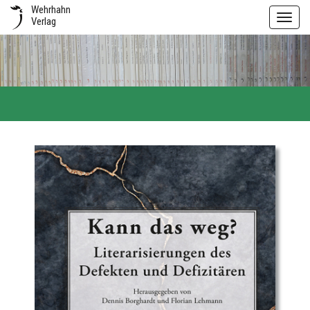
Wehrhahn
Toggl
Verlag
navig