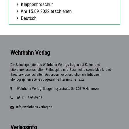
Klappenbroschur
Am 15.09.2022 erschienen
Deutsch
Wehrhahn Verlag
Die Schwerpunkte des Wehrhahn Verlags liegen auf Kultur- und
Literaturwissenschaften, Philosophie und Geschichte sowie Musik- und
Theaterwissenschaften. Außerdem veröffentlichen wir Editionen,
Monographien sowie ausgewählte literarische Texte.
Wehrhahn Verlag, Stiegelmeyerstraße 8a, 30519 Hannover
05 11 - 8 98 89 06
info@wehrhahn-verlag.de
Verlagsinfo